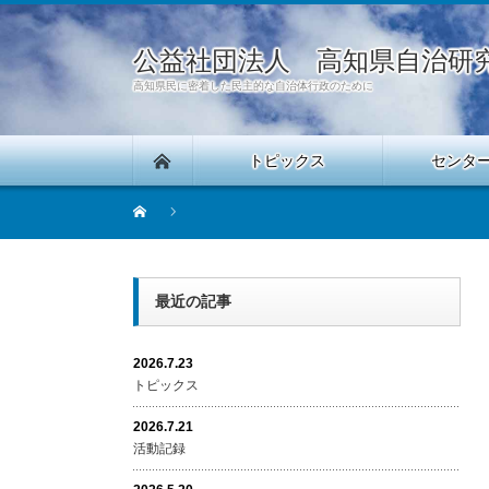
公益社団法人 高知県自治研
高知県民に密着した民主的な自治体行政のために
トピックス
センタ
最近の記事
2026.7.23
トピックス
2026.7.21
活動記録